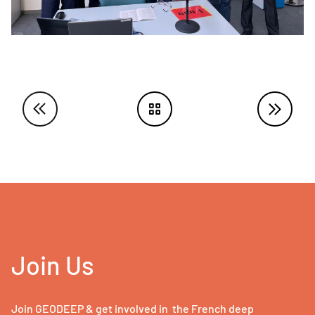
Join Us
Join GEODEEP & get involved in the French deep